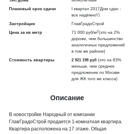
Тип дома
Монолитный
Плановый срок сдачи
I квартал 2017
Дом сдан -
все надёжно!
Застройщик
ГлавГрадоСтрой
2
Цена за кв метр
71 000 руб/м
(это на
2%
дороже
, чем большинство
аналогичных предложений
в том же районе)
Стоимость квартиры
(это на
83%
2 921 198 руб
меньше
, чем среднее
предложение по Москве
для ЖК того же класса)
Описание
В новостройке Народный от компании
ГлавГрадоСтрой продается 1-комнатная квартира.
Квартира расположена на 17 этаже. Общая