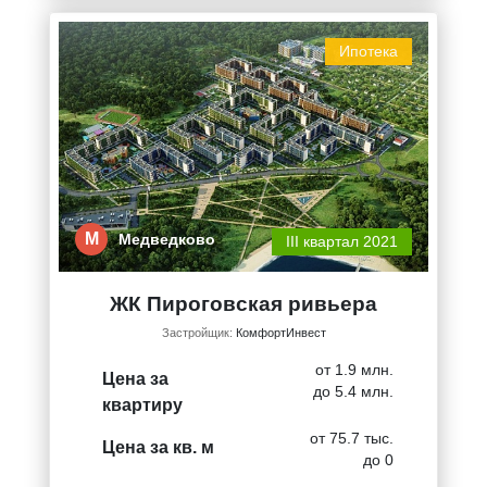
Ипотека
М
Медведково
III квартал 2021
ЖК Пироговская ривьера
Застройщик:
КомфортИнвест
от 1.9 млн.
Цена за
до 5.4 млн.
квартиру
от 75.7 тыс.
Цена за кв. м
до 0