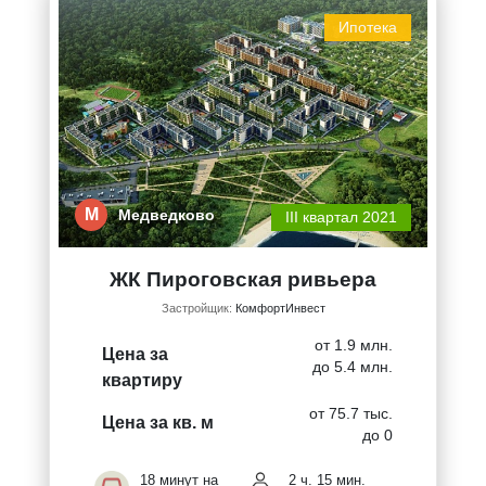
Ипотека
М
Медведково
III квартал 2021
ЖК Пироговская ривьера
Застройщик:
КомфортИнвест
от 1.9 млн.
Цена за
до 5.4 млн.
квартиру
от 75.7 тыс.
Цена за кв. м
до 0
18 минут на
2 ч. 15 мин.