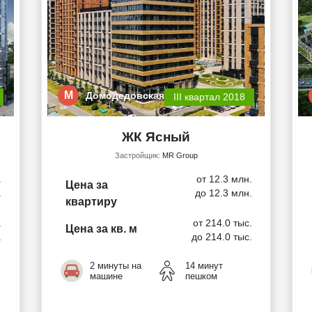
М
Домодедовская
III квартал 2018
ЖК Ясный
Застройщик:
MR Group
.
от 12.3 млн.
Цена за
.
до 12.3 млн.
квартиру
.
от 214.0 тыс.
Цена за кв. м
.
до 214.0 тыс.
2 минуты на
14 минут
машине
пешком