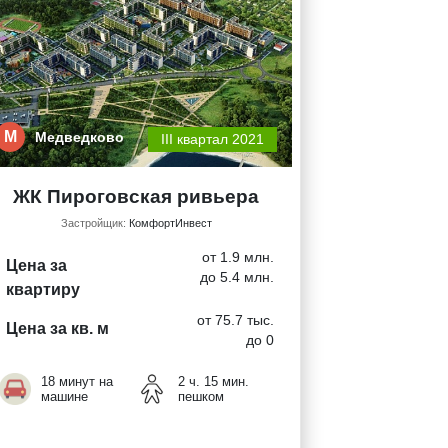
М
Медведково
III квартал 2021
ЖК Пироговская ривьера
Застройщик:
КомфортИнвест
от 1.9 млн.
Цена за
до 5.4 млн.
квартиру
от 75.7 тыс.
Цена за кв. м
до 0
18 минут на
2 ч. 15 мин.
машине
пешком