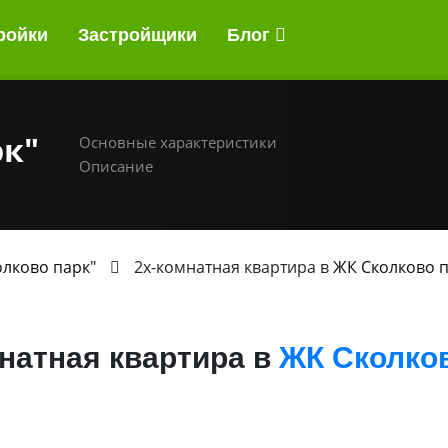
ройки
Застройщики
Блог
рк"
Основные характеристики
Описание
олково парк"
2х-комнатная квартира в
ЖК Сколково 
натная квартира в
ЖК Сколков