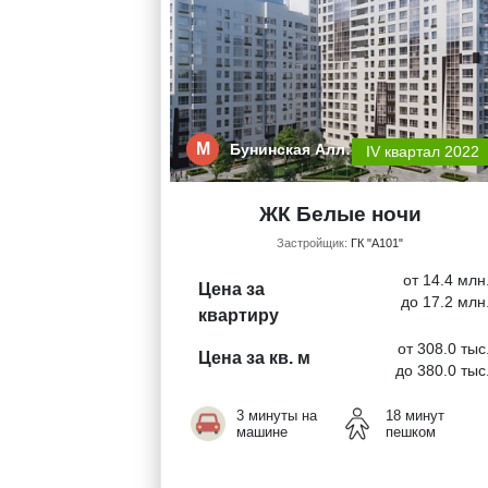
М
Бунинская Алл…
IV квартал 2022
ЖК Белые ночи
Застройщик:
ГК "А101"
от 14.4 млн
Цена за
до 17.2 млн
квартиру
от 308.0 тыс
Цена за кв. м
до 380.0 тыс
3 минуты на
18 минут
машине
пешком