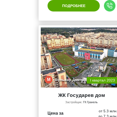
ПОДРОБНЕЕ
М
Бульвар Дмитр…
I квартал 2023
ЖК Государев дом
Застройщик:
ГК Гранель
от 5.3 млн
Цена за
до 7.3 млн