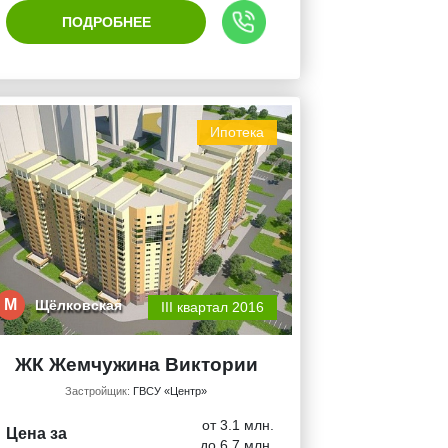
ПОДРОБНЕЕ
Ипотека
М
Щёлковская
III квартал 2016
ЖК Жемчужина Виктории
Застройщик:
ГВСУ «Центр»
от 3.1 млн.
Цена за
до 6.7 млн.