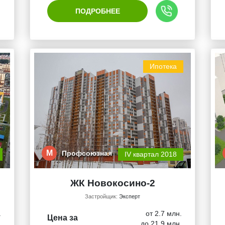
ПОДРОБНЕЕ
Ипотека
М
Профсоюзная
IV квартал 2018
ЖК Новокосино-2
Застройщик:
Эксперт
.
от 2.7 млн.
Цена за
.
до 21.9 млн.