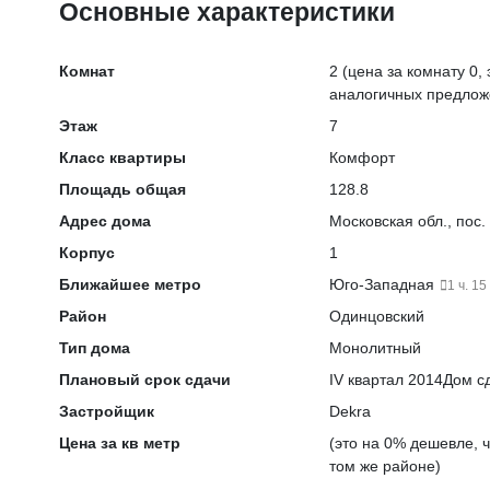
Основные характеристики
Комнат
2
(цена за комнату 0, 
аналогичных предлож
Этаж
7
Класс квартиры
Комфорт
Площадь общая
128.8
Адрес дома
Московская обл., пос.
Корпус
1
Ближайшее метро
Юго-Западная
1 ч. 15
Район
Одинцовский
Тип дома
Монолитный
Плановый срок сдачи
IV квартал 2014
Дом сд
Застройщик
Dekra
Цена за кв метр
(это на
0% дешевле
, 
том же районе)