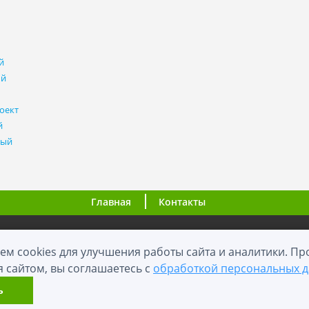
й
ый
оект
й
ный
Главная
Контакты
ООО "ВНовостройке.ру"
ем cookies для улучшения работы сайта и аналитики. П
я сайтом, вы соглашаетесь с
обработкой персональных 
0+
2012 - 2026
й сайт носит информационный характер и не является публичной оф
ь
Карта сайта