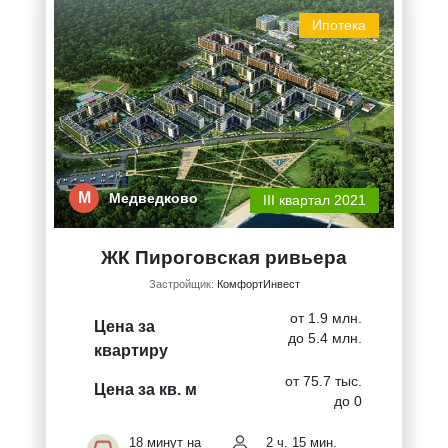
Ипотека
М
Медведково
III квартал 2021
ЖК Пироговская ривьера
Застройщик:
КомфортИнвест
от 1.9 млн.
Цена за
до 5.4 млн.
квартиру
от 75.7 тыс.
Цена за кв. м
до 0
18 минут на
2 ч. 15 мин.