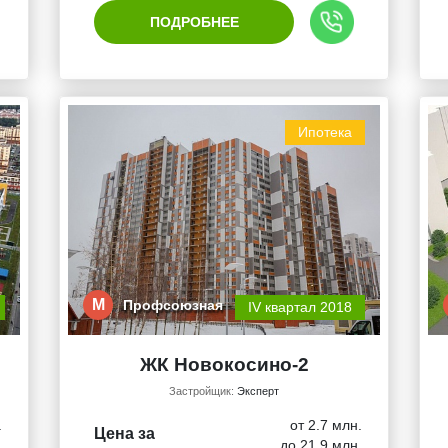
ПОДРОБНЕЕ
Ипотека
М
Профсоюзная
IV квартал 2018
ЖК Новокосино-2
Застройщик:
Эксперт
.
от 2.7 млн.
Цена за
.
до 21.9 млн.