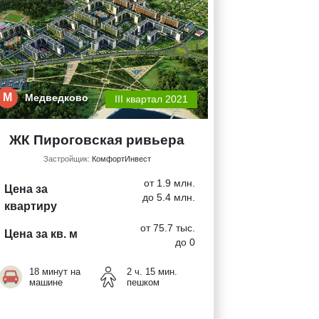
М
Медведково
III квартал 2021
ЖК Пироговская ривьера
Застройщик:
КомфортИнвест
от 1.9 млн.
Цена за
до 5.4 млн.
квартиру
от 75.7 тыс.
Цена за кв. м
до 0
18 минут на
2 ч. 15 мин.
машине
пешком