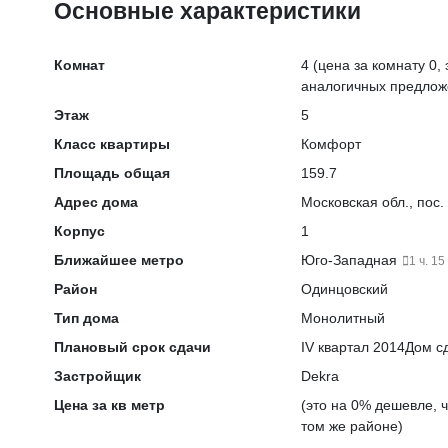
Основные характеристики
Комнат
4
(цена за комнату 0, 
аналогичных предлож
Этаж
5
Класс квартиры
Комфорт
Площадь общая
159.7
Адрес дома
Московская обл., пос.
Корпус
1
Ближайшее метро
Юго-Западная
1 ч. 15
Район
Одинцовский
Тип дома
Монолитный
Плановый срок сдачи
IV квартал 2014
Дом сд
Застройщик
Dekra
Цена за кв метр
(это на
0% дешевле
, 
том же районе)