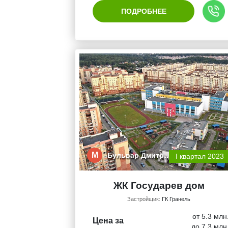
ПОДРОБНЕЕ
М
Бульвар Дмитр…
I квартал 2023
ЖК Государев дом
Застройщик:
ГК Гранель
от 5.3 млн
Цена за
до 7.3 млн