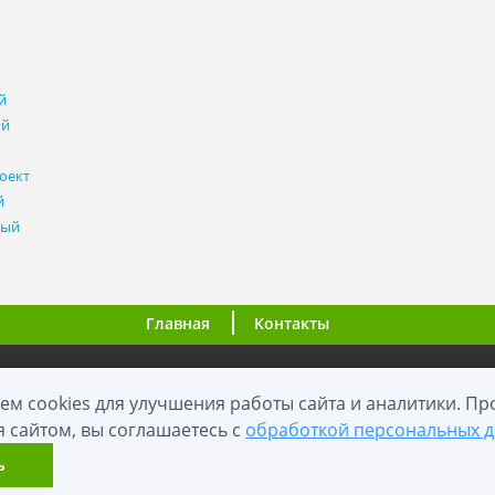
й
ый
оект
й
ный
Главная
Контакты
ООО "ВНовостройке.ру"
ем cookies для улучшения работы сайта и аналитики. П
я сайтом, вы соглашаетесь с
обработкой персональных 
0+
2012 - 2026
й сайт носит информационный характер и не является публичной оф
ь
Карта сайта