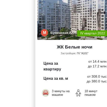
М
Бунинская Алл…
IV квартал 2022
ЖК Белые ночи
Застройщик:
ГК "А101"
от 14.4 млн
Цена за
до 17.2 млн
квартиру
от 308.0 тыс
Цена за кв. м
до 380.0 тыс
3 минуты на
18 минут
машине
пешком