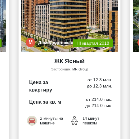
М
Домодедовская
III квартал 2018
ЖК Ясный
Застройщик:
MR Group
.
от 12.3 млн.
Цена за
.
до 12.3 млн.
квартиру
.
от 214.0 тыс.
Цена за кв. м
.
до 214.0 тыс.
2 минуты на
14 минут
машине
пешком