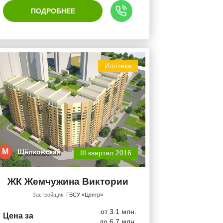
ПОДРОБНЕЕ
Ипотека
М
Щёлковская
III квартал 2016
ЖК Жемчужина Виктории
Застройщик:
ГВСУ «Центр»
от 3.1 млн.
Цена за
до 6.7 млн.