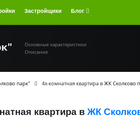
ройки
Застройщики
Блог
рк"
Основные характеристики
Описание
олково парк"
4х-комнатная квартира в
ЖК Сколково 
натная квартира в
ЖК Сколков