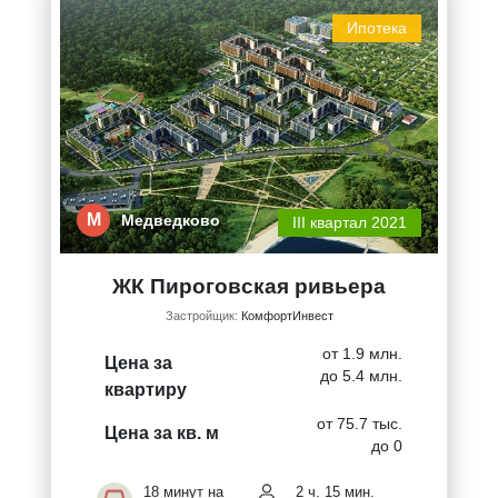
Ипотека
М
Медведково
III квартал 2021
ЖК Пироговская ривьера
Застройщик:
КомфортИнвест
от 1.9 млн.
Цена за
до 5.4 млн.
квартиру
от 75.7 тыс.
Цена за кв. м
до 0
18 минут на
2 ч. 15 мин.