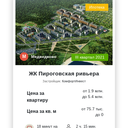
Ипотека
М
Медведково
III квартал 2021
ЖК Пироговская ривьера
Застройщик:
КомфортИнвест
от 1.9 млн.
Цена за
до 5.4 млн.
квартиру
от 75.7 тыс.
Цена за кв. м
до 0
18 минут на
2 ч. 15 мин.