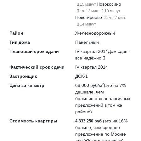
Новокосино
15 минут
1 ч. 12 мин.
10 минут
Новогиреево
1 ч. 47 мин.
14 минут
Район
Железнодорожный
Тип дома
Панельный
Плановый срок сдачи
IV квартал 2014
Дом сдан -
все надёжно!
Фактический срок сдачи
IV квартал 2014
Застройщик
ДСК-1
2
Цена за кв метр
68 000 руб/м
(это на
7%
дешевле
, чем
большинство аналогичных
предложений в том же
районе)
Стоимость квартиры
(это на
16%
4 333 250 руб
больше
, чем среднее
предложение по Москве
для ЖК того же класса)