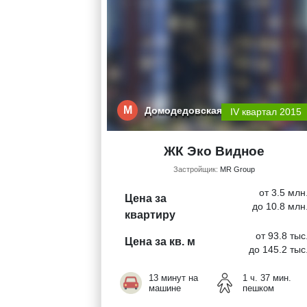
М
Домодедовская
IV квартал 2015
ЖК Эко Видное
Застройщик:
MR Group
от 3.5 млн
Цена за
до 10.8 млн
квартиру
от 93.8 тыс
Цена за кв. м
до 145.2 тыс
13 минут на
1 ч. 37 мин.
машине
пешком