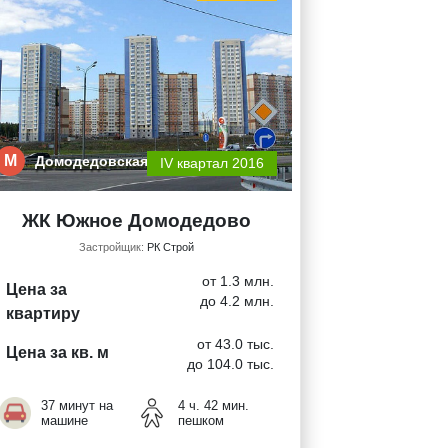
М
Домодедовская
IV квартал 2016
ЖК Южное Домодедово
Застройщик:
РК Строй
от 1.3 млн.
Цена за
до 4.2 млн.
квартиру
от 43.0 тыс.
Цена за кв. м
до 104.0 тыс.
37 минут на
4 ч. 42 мин.
машине
пешком