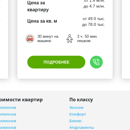
.
от 1.4 млн.
Цена за
.
до 4.7 млн.
квартиру
.
от 49.0 тыс.
Цена за кв. м
.
до 78.0 тыс.
30 минут на
3 ч. 50 мин.
машине
пешком
ПОДРОБНЕЕ
тоимости квартир
По классу
иллионов
Эконом
иллионов
Комфорт
иллионов
Бизнес
иллионов
Апартаменты