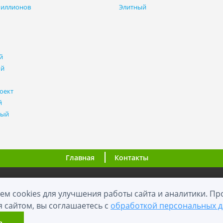
миллионов
Элитный
й
ый
оект
й
ный
Главная
Контакты
ООО "ВНовостройке.ру"
ем cookies для улучшения работы сайта и аналитики. П
я сайтом, вы соглашаетесь с
обработкой персональных 
0+
2012 - 2026
й сайт носит информационный характер и не является публичной оф
ь