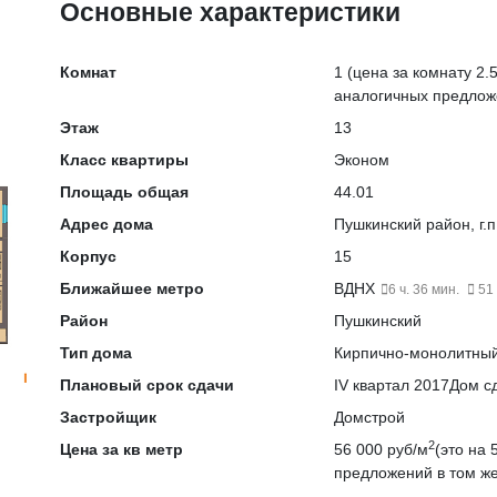
Основные характеристики
Комнат
1
(цена за комнату 2.5
аналогичных предлож
Этаж
13
Класс квартиры
Эконом
Площадь общая
44.01
Адрес дома
Пушкинский район, г.п
Корпус
15
Ближайшее метро
ВДНХ
6 ч. 36 мин.
51 
Район
Пушкинский
Тип дома
Кирпично-монолитны
Плановый срок сдачи
IV квартал 2017
Дом сд
Застройщик
Домстрой
2
Цена за кв метр
56 000 руб/м
(это на
предложений в том же