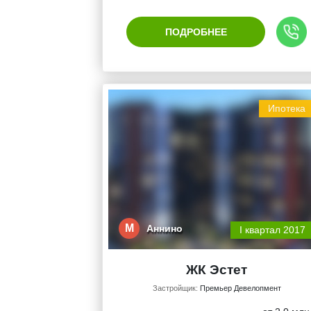
ПОДРОБНЕЕ
Ипотека
М
Аннино
I квартал 2017
ЖК Эстет
Застройщик:
Премьер Девелопмент