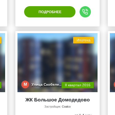
ПОДРОБНЕЕ
Ипотека
М
Улица Скобеле…
II квартал 2016
ЖК Большое Домодедово
Застройщик:
Coalco