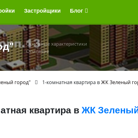
ройки
Застройщики
Блог
од"
Основные характеристики
Описание
леный город"
1-комнатная квартира в
ЖК Зеленый го
натная квартира в
ЖК Зеленый