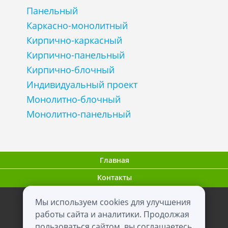
Панельный
Каркасно-монолитный
Кирпично-каркасный
Кирпично-панельный
Кирпично-блочный
Индивидуальный проект
Монолитно-блочный
Монолитно-панельный
Главная
Контакты
Мы используем cookies для улучшения
ООО "ВНовостройке.ру"
работы сайта и аналитики. Продолжая
пользоваться сайтом, вы соглашаетесь
0+
2012 - 2026