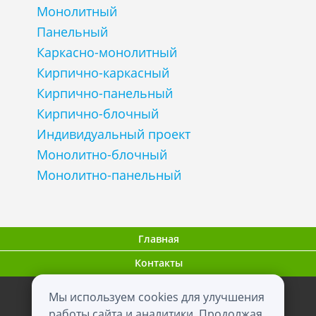
Монолитный
Панельный
Каркасно-монолитный
Кирпично-каркасный
Кирпично-панельный
Кирпично-блочный
Индивидуальный проект
Монолитно-блочный
Монолитно-панельный
Главная
Контакты
Мы используем cookies для улучшения
ООО "ВНовостройке.ру"
работы сайта и аналитики. Продолжая