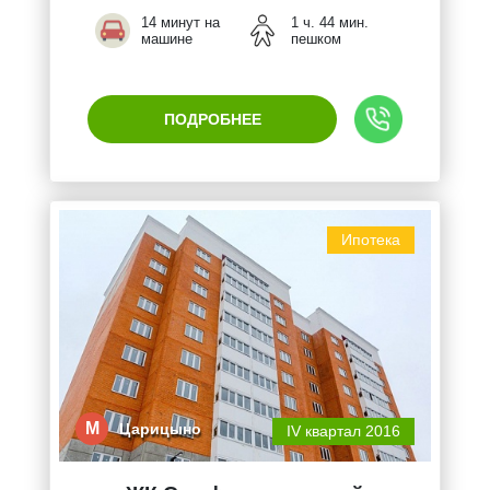
14 минут на
1 ч. 44 мин.
машине
пешком
ПОДРОБНЕЕ
Ипотека
М
Царицыно
IV квартал 2016