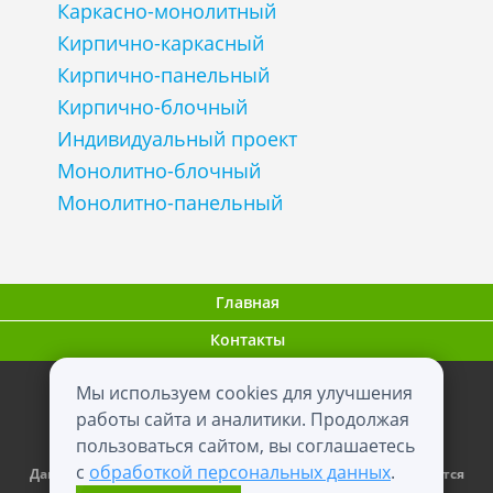
Каркасно-монолитный
Кирпично-каркасный
Кирпично-панельный
Кирпично-блочный
Индивидуальный проект
Монолитно-блочный
Монолитно-панельный
Главная
Контакты
Мы используем cookies для улучшения
ООО "ВНовостройке.ру"
работы сайта и аналитики. Продолжая
пользоваться сайтом, вы соглашаетесь
0+
2012 - 2026
с
обработкой персональных данных
.
Данный сайт носит информационный характер и не является